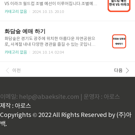
매치 생중계 아이콘 매치는 넥슨 축구 게임 'FC 온라
VS 이라크 월드컵 조별 예선이 이루어집니다.조별예선
인'과 'FC 모바일'에서 은퇴한 전설적인 선수들로 구성
1위 자리를 놓고 이라크와 격돌하는 대한민국입니다.
카테고리 없음
2024. 10. 15. 20:10
된 '아이콘 클래스'에 속한 은퇴 선수들이 한국 경기장
손흥민, 황의찬 등 주 전력들의 부상으로 빠진 상황 과
에 모이는 이색 경기입니다. 공격수로만 구성된 'FC 스
연 결과가 어떻게 나올지 기대가 쏠리고 있습니다. 대
피어' 팀과 수비수로만 구성된 '실드 유나이티드' 팀이..
한민국 VS 이라크 중계보기 10월 15일 20시 대한민국
화담숲 예매 하기
과 이라크의 월드컵 3차 예선이 펼쳐 집니다.이번 경기
는 용인미르스타디움에서 진행되며, 직관하시는 분들
화담숲은 경기도 광주에 위치한 아름다운 자연공원으
이 많으실꺼라 생각합니다.하지만 집에서 시청해야하
로, 사계절 내내 다양한 경관을 즐길 수 있는 곳입니다.
시는 분들이 더 많을 것으로 생각되어 어디서 중계하는
특히 가을철에는 단풍이 아름다워 많은 관광객들이 찾
카테고리 없음
2024. 10. 14. 02:04
지 알려드리려 합니다.이번 경기의 중계는 KBS 와 쿠팡
는 명소입니다. 화담숲 예약 방법과 함께 방문 시 유의
플레이 이렇게 두군데서 라이브로 중계해주며, KBS2
사항, 추천 코스 등을 자세히 안내해 드리겠습니다. 화
에서 중계해주는 방송은 지상파 방송으로밖에 송출해
담숲 입장권 예매하기 화담숲 예약 방법 화담숲은 사전
이전
다음
주지 않으니 집에서 티비..
예약제로 운영되기 때문에, 미리 예약을 하지 않으면 입
장이 어려울 수 있습니다. 특히 주말이나 공휴일에는 많
은 인파가 몰리기 때문에, 예약을 통해 원활한 입장을
보장받는 것이 중요합니다. 또한, 예약을 통해 할인 혜
이메일: help@abaeksite.com | 운영자 : 아로스
택을 받을 수 있는 경우도 있으니, 꼭 확인해 보시기 바
랍니다. 1.화담숲 공식 홈페이지 접속 : " 화담숲 공식
제작 : 아로스
홈페이지 "에 접속합니다.2.예약 메뉴 선택 : 홈페이지
상..
Copyrights © 2022 All Rights Reserved by (주)아
백.