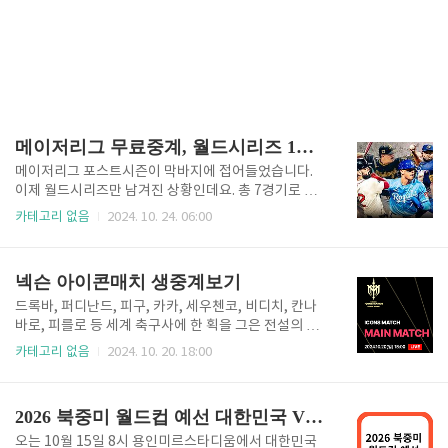
메이저리그 무료중계, 월드시리즈 1차전
메이저리그 포스트시즌이 막바지에 접어들었습니다.
이제 월드시리즈만 남겨진 상황인데요. 총 7경기로 이
루어지며이번 메이저리그의 승리 팀이 누가 될 것인지
카테고리 없음
2024. 10. 24. 06:00
궁금합니다. 포스트 시즌 마지막을 함께 하고 싶으시다
면 아래의 링크를 통해서 생중계로 보실 수 있습니
다. 월드시리즈 무료중계 보기 월드시리즈 생중계 무
넥슨 아이콘매치 생중계보기
료보기 해외스포츠 중계권 경쟁으로 이제는 언제든지
볼 수 있는 메이저리그, 프리미어리그가 아니게 되었습
드록바, 퍼디난드, 피구, 카카, 세우첸코, 비디치, 칸나
니다. 모든 스포츠 중계가 유료화되고 독점중계등으로
바로, 피를로 등 세계 축구사에 한 획을 그은 전설의 선
그 가격 또한 만만치 않은 비싼 가격이 되었습니다. 그
수들이 오늘 저녁 서울 상암월드컵경기장에서 대결을
카테고리 없음
2024. 10. 20. 18:00
래서 본경기를 포기하고 하이라이트만 보시는 분들이
벌인다. 발롱도르 수상자, 월드컵 우승자 등 출전 선수
많아 지셨습니다. 물론 하이라이트 처럼 액기스만 뽑아
이력도 화려하다. 이제는 게임에서만 만날 수 있는 선수
보는것도 재미가 있겠지만, 하이라이트만 감질나게 보
들이 그라운드에 돌아와 '꿈의 대결'을 펼친다는 소식에
2026 북중미 월드컵 예선 대한민국 VS 이라크
는 것보다 시작부터 끝까지 함께하고 싶은..
게임 'FC 온라인' 이용자 등 축구 팬들의 관심이 커지고
있습니다. 넥슨 아이콘매치 생중계보기 넥슨 아이콘
오는 10월 15일 8시 용인미르스타디움에서 대한민국