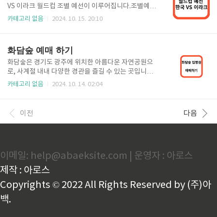
매치 생중계 아이콘 매치는 넥슨 축구 게임 'FC 온라
VS 이라크 월드컵 조별 예선이 이루어집니다.조별예선
인'과 'FC 모바일'에서 은퇴한 전설적인 선수들로 구성
1위 자리를 놓고 이라크와 격돌하는 대한민국입니다.
카테고리 없음
2024. 10. 15. 20:10
된 '아이콘 클래스'에 속한 은퇴 선수들이 한국 경기장
손흥민, 황의찬 등 주 전력들의 부상으로 빠진 상황 과
에 모이는 이색 경기입니다. 공격수로만 구성된 'FC 스
연 결과가 어떻게 나올지 기대가 쏠리고 있습니다. 대
피어' 팀과 수비수로만 구성된 '실드 유나이티드' 팀이..
한민국 VS 이라크 중계보기 10월 15일 20시 대한민국
화담숲 예매 하기
과 이라크의 월드컵 3차 예선이 펼쳐 집니다.이번 경기
는 용인미르스타디움에서 진행되며, 직관하시는 분들
화담숲은 경기도 광주에 위치한 아름다운 자연공원으
이 많으실꺼라 생각합니다.하지만 집에서 시청해야하
로, 사계절 내내 다양한 경관을 즐길 수 있는 곳입니다.
시는 분들이 더 많을 것으로 생각되어 어디서 중계하는
특히 가을철에는 단풍이 아름다워 많은 관광객들이 찾
카테고리 없음
2024. 10. 14. 02:04
지 알려드리려 합니다.이번 경기의 중계는 KBS 와 쿠팡
는 명소입니다. 화담숲 예약 방법과 함께 방문 시 유의
플레이 이렇게 두군데서 라이브로 중계해주며, KBS2
사항, 추천 코스 등을 자세히 안내해 드리겠습니다. 화
에서 중계해주는 방송은 지상파 방송으로밖에 송출해
담숲 입장권 예매하기 화담숲 예약 방법 화담숲은 사전
이전
다음
주지 않으니 집에서 티비..
예약제로 운영되기 때문에, 미리 예약을 하지 않으면 입
장이 어려울 수 있습니다. 특히 주말이나 공휴일에는 많
은 인파가 몰리기 때문에, 예약을 통해 원활한 입장을
보장받는 것이 중요합니다. 또한, 예약을 통해 할인 혜
이메일: help@abaeksite.com | 운영자 : 아로스
택을 받을 수 있는 경우도 있으니, 꼭 확인해 보시기 바
랍니다. 1.화담숲 공식 홈페이지 접속 : " 화담숲 공식
제작 : 아로스
홈페이지 "에 접속합니다.2.예약 메뉴 선택 : 홈페이지
상..
Copyrights © 2022 All Rights Reserved by (주)아
백.