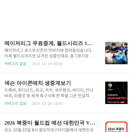
메이저리그 무료중계, 월드시리즈 1차전
메이저리그 포스트시즌이 막바지에 접어들었습니다.
이제 월드시리즈만 남겨진 상황인데요. 총 7경기로 이
루어지며이번 메이저리그의 승리 팀이 누가 될 것인지
카테고리 없음
2024. 10. 24. 06:00
궁금합니다. 포스트 시즌 마지막을 함께 하고 싶으시다
면 아래의 링크를 통해서 생중계로 보실 수 있습니
다. 월드시리즈 무료중계 보기 월드시리즈 생중계 무
넥슨 아이콘매치 생중계보기
료보기 해외스포츠 중계권 경쟁으로 이제는 언제든지
볼 수 있는 메이저리그, 프리미어리그가 아니게 되었습
드록바, 퍼디난드, 피구, 카카, 세우첸코, 비디치, 칸나
니다. 모든 스포츠 중계가 유료화되고 독점중계등으로
바로, 피를로 등 세계 축구사에 한 획을 그은 전설의 선
그 가격 또한 만만치 않은 비싼 가격이 되었습니다. 그
수들이 오늘 저녁 서울 상암월드컵경기장에서 대결을
카테고리 없음
2024. 10. 20. 18:00
래서 본경기를 포기하고 하이라이트만 보시는 분들이
벌인다. 발롱도르 수상자, 월드컵 우승자 등 출전 선수
많아 지셨습니다. 물론 하이라이트 처럼 액기스만 뽑아
이력도 화려하다. 이제는 게임에서만 만날 수 있는 선수
보는것도 재미가 있겠지만, 하이라이트만 감질나게 보
들이 그라운드에 돌아와 '꿈의 대결'을 펼친다는 소식에
2026 북중미 월드컵 예선 대한민국 VS 이라크
는 것보다 시작부터 끝까지 함께하고 싶은..
게임 'FC 온라인' 이용자 등 축구 팬들의 관심이 커지고
있습니다. 넥슨 아이콘매치 생중계보기 넥슨 아이콘
오는 10월 15일 8시 용인미르스타디움에서 대한민국