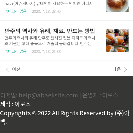
만들었습니다. 이 초기 버전의 케이크는 현대의 과일 케
nazi(아슈케나지) 유대인이 사용하는 언어인 이디시어
이크나 밀도가 높은 빵에 더 가깝습니다. 중세 유럽에서
로 거슬러 올라갑니다. 베이글에 대한 이디시어 단어는
카테고리 없음
2023. 7. 13. 23:45
케이크는 지금 우리가 더 전통적인 케이크라고 생각하
"beygl"(בייגל)이며 중세 고지 독일어 단어 "böugel"
는 것과 비슷해지기 시작했습니다. 설탕과 계란과 같은
또는 "bügel"에서 파생되었습니다. 독일어 단어 자체
재료는 더 쉽게 구할 수 있게 되었고 조리법에 포함되었
는 "반지" 또는 "팔찌"를 의미하는 Old High Germa
만주의 역사와 유래, 재료, 만드는 방법
습니다. 그러나 케..
n "boug" 또는 "bouc"에서 유래했습니다. 베이글의
원형 모양은 동유럽, 특히 폴란드의 유대인 공동체에서
만주의 역사와 유래 만주로 알려진 일본 디저트의 역사
시작된 것으로 여겨집니다. 둥근 모양은 유대 전통에서
와 기원은 고대 중국으로 거슬러 올라갑니다. 만주는 8
영원 또는 삶의 순환을 상징합니다. 베이글은 오랜 역사
세기, 나라 시대(710-794) 전후에 양국 간의 문화 교류
카테고리 없음
2023. 7. 13. 21:33
를 가지고 있으며 전통적으로 유대인 요리와 관련이 있
를 통해 일본에 소개된 과자의 일종입니다. 만주의 개념
습니다. 그들은 동유럽의 유대인 공동체에서 인기가 있
은 "만두"라는 중국식 찐빵의 영향을 받았습니다. Man
었고 나중에 북미의 유대인 이민자들 사..
tou(만터우)는 속을 채우지 않은 평범한 효모 기반 빵
이전
다음
입니다. 그것이 일본에 도착했을 때 일본인들은 그 조리
법을 개조하고 다양한 달콤한 속을 추가하여 현재 만주
로 알려진 것을 탄생시켰습니다. 처음에 만주는 불교 사
찰에 공물로 소개되었습니다. 승려와 순례자들은 종교
이메일: help@abaeksite.com | 운영자 : 아로스
활동 중에 생계 수단으로 만주를 섭취했습니다. 시간이
지남에 따라 만주는 일반 대중들 사이에서 인기를 얻었
제작 : 아로스
고 사랑받는 일본 전통 과자로 발전했습니다. 초창기 만
주는 밀가루..
Copyrights © 2022 All Rights Reserved by (주)아
백.