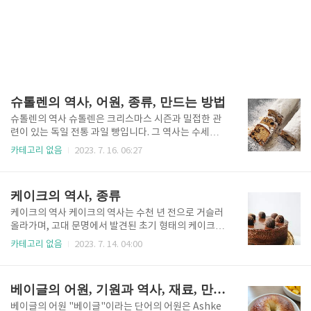
슈톨렌의 역사, 어원, 종류, 만드는 방법
슈톨렌의 역사 슈톨렌은 크리스마스 시즌과 밀접한 관
련이 있는 독일 전통 과일 빵입니다. 그 역사는 수세기
전으로 거슬러 올라갈 수 있어 오랜 휴가 진미가 되었습
카테고리 없음
2023. 7. 16. 06:27
니다. 슈톨렌의 기원은 독일 작센 지역의 드레스덴 시로
거슬러 올라갑니다. 슈톨렌에 대한 최초의 기록된 언급
은 14세기로 거슬러 올라가며, 처음에는 "Striezel" 또
케이크의 역사, 종류
는 "Strützel"로 알려졌습니다. 빵은 밀가루, 누룩, 기
름, 물과 같은 간단한 재료로 만들어졌습니다. 슈톨렌과
케이크의 역사 케이크의 역사는 수천 년 전으로 거슬러
크리스마스의 연관성은 크리스마스에 이르는 대림절
올라가며, 고대 문명에서 발견된 초기 형태의 케이크와
기간 동안 금식하는 기독교 전통에 기인할 수 있습니다.
같은 간식의 증거가 있습니다. 달콤한 제빵을 만들기 위
카테고리 없음
2023. 7. 14. 04:00
당시에는 빵에 버터, 우유 및 기타 풍부한 재료를 사용
해 재료를 결합하는 개념은 시간이 지남에 따라 진화하
하는 것이 금지되었습니다. 그러나 1491년 교황은 드
고 다양해져 오늘날 우리가 즐기는 다양한 케이크로 이
레스덴 제빵사들이 크리스마스 빵에 버터를 사용할 수
어졌습니다. 고대 이집트인들은 케이크 형태를 개발한
베이글의 어원, 기원과 역사, 재료, 만드는 방법
있..
최초의 문화 중 하나로 여겨집니다. 그들은 꿀, 과일, 견
과류를 반죽에 섞어 굽는 간단한 단 빵 같은 디저트를
베이글의 어원 "베이글"이라는 단어의 어원은 Ashke