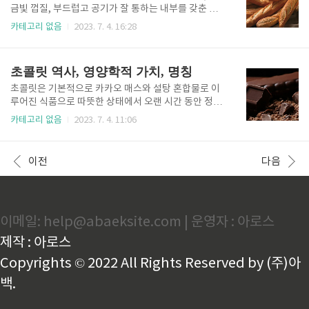
모양의 빵을 지칭하는 말로 바게트라는 단어가 사용된
금빛 껍질, 부드럽고 공기가 잘 통하는 내부를 갖춘 바
것은 1920년대부터로 알려져 있습니다. 바게트는 프랑
게트는 단순한 빵 덩어리가 아니라 프랑스 요리의 숙달
카테고리 없음
2023. 7. 4. 16:28
스 법에 의해 밀가루, 물, 이스트, 소금만을 사용해 만들
을 상징합니다. 바게트의 기원과 역사 바게트의 정확한
도록 정해져 있고, 반죽의 표면에 칼집을 내어 물을 뿌
기원에 대해서는 알려진 바가 없고 다만 몇 가지 설이
려 굽는 것으로 바게트의 바삭함을 더해줍니다. 바게트
전해진다. 첫 번째 첫 번째 설은 나폴레옹과의 관련 설
초콜릿 역사, 영양학적 가치, 명칭
는 그대로 먹거나 버터나..
이다. 나폴레옹이 병사들을 위해 행군 시 바지 주머니에
찔러 넣고 걷기 편하도록 길쭉한 모양의 빵을 고안해 냈
초콜릿은 기본적으로 카카오 매스와 설탕 혼합물로 이
는데 이로부터 바게트가 유래되었다는 설이다. 두 번째
루어진 식품으로 따뜻한 상태에서 오랜 시간 동안 정련
두 번째는 오스트리아 기원설로, 오스트리아의 팽 비에
한 뒤 판 모양 틀에 굳혀서 만들어집니다. 초콜릿의 역
카테고리 없음
2023. 7. 4. 11:06
누아라는 빵에서 발전했다는 의견이다. 팽 비에누아는
사 유럽에서 음료 형태의 초콜릿의 소비가 유행하기 시
바게트처럼 가늘고 길쭉하게 생겼으나 설탕을 넣어 달
작한 것은 16세기부터이지만 당시에는 귀족이나 상류
콤하고 우유를 넣어 식감이 더 부드럽다. 팽 비에누아는
층의 전유물이었습니다. 1826년 네덜란드인 반 호텐이
이전
다음
1839년경(또는 1..
물에 녹는 카카오 분말을 발명한 데 이어, 1847년 영국
에서 최초의 판형 초콜릿 제품이 출시되면서 고형 초콜
릿의 소비와 인기는 급속히 증가했습니다. 1870년 프
랑스의 므니에와 그의 자손들이 누 아지엘에 세운 공장
이메일: help@abaeksite.com | 운영자 : 아로스
덕분에 초콜릿은 대중화되었고, 1901년에 이르러 스위
스의 로돌프 린트는 카카오 매스의 콘칭 기법(카카오 매
제작 : 아로스
스와 설탕, 경우에 따라 우유를 교반, 정련하는 과정)을
개발하였습니다. 이..
Copyrights © 2022 All Rights Reserved by (주)아
백.