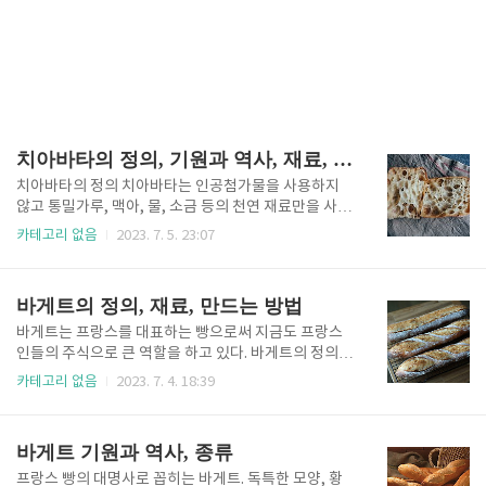
치아바타의 정의, 기원과 역사, 재료, 만드는 방법
치아바타의 정의 치아바타는 인공첨가물을 사용하지
않고 통밀가루, 맥아, 물, 소금 등의 천연 재료만을 사용
해 만든 이탈리아 빵이다. 1982년 이탈리아의 베네토
카테고리 없음
2023. 7. 5. 23:07
주 아드리아에서 개발된 빵으로 역사는 짧지만 오늘날
이탈리아를 대표하는 빵 중의 하나이다. 천연 재료만을
사용해서 만들어 담백한 빵 맛이 인기 비결 중 하나이지
바게트의 정의, 재료, 만드는 방법
만, 프랑스 바케트에 맞서 이탈리아 빵의 위상을 높이고
자 했던 아르날로 카발라리의 제빵 연구와 마케팅 노력
바게트는 프랑스를 대표하는 빵으로써 지금도 프랑스
으로 세계적으로 유명해진 빵이기도 하다. 겉은 파삭하
인들의 주식으로 큰 역할을 하고 있다. 바게트의 정의
고 속은 부드러운 치아바타는 햄, 치즈 등 간단한 속재
바게트(baguette)는 프랑스를 대표하는 빵이자 주식
카테고리 없음
2023. 7. 4. 18:39
료를 넣어 파니니를 만들어 먹는 빵으로도 잘 알려져 있
이라고 할 수 있습니다. 가늘고 길쭉한 몽둥이 모양에
다. 치아바타의 기원과 역사 치아바타 빵은 이탈리아,
겉은 바삭바삭하고 속은 부드럽고 폭신한 것이 특징입
특히 베네토 지역에서 유래되었습니다. 치아바타 "cia
니다. 바게트는 가늘고 기다란 빵의 모양에서 따와 붙여
바게트 기원과 역사, 종류
batta"라는 단어..
진 이름입니다. 프랑스어로 막대기나 몽둥이를 뜻한다
고 합니다. 정확한 유래는 밝혀지지 않았으나 가늘고 긴
프랑스 빵의 대명사로 꼽히는 바게트. 독특한 모양, 황